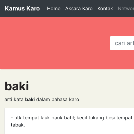
Kamus Karo
Home
Aksara Karo
Kontak
Netwo
baki
arti kata
baki
dalam bahasa karo
- utk tempat lauk pauk batil; kecil tukang besi temp
tabak.