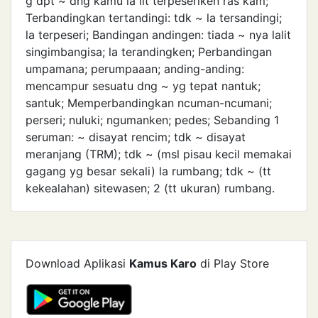
g dpt ~ dng kamu la lit terpeseriken ras kam;
Terbandingkan tertandingi: tdk ~ la tersandingi;
la terpeseri; Bandingan andingen: tiada ~ nya lalit
singimbangisa; la terandingken; Perbandingan
umpamana; perumpaaan; anding-anding:
mencampur sesuatu dng ~ yg tepat nantuk;
santuk; Memperbandingkan ncuman-ncumani;
perseri; nuluki; ngumanken; pedes; Sebanding 1
seruman: ~ disayat rencim; tdk ~ disayat
meranjang (TRM); tdk ~ (msl pisau kecil memakai
gagang yg besar sekali) la rumbang; tdk ~ (tt
kekealahan) sitewasen; 2 (tt ukuran) rumbang.
Download Aplikasi
Kamus Karo
di Play Store