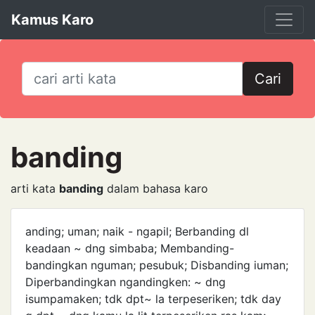
Kamus Karo
Cari
banding
arti kata
banding
dalam bahasa karo
anding; uman; naik - ngapil; Berbanding dl
keadaan ~ dng simbaba; Membanding-
bandingkan nguman; pesubuk; Disbanding iuman;
Diperbandingkan ngandingken: ~ dng
isumpamaken; tdk dpt~ la terpeseriken; tdk day