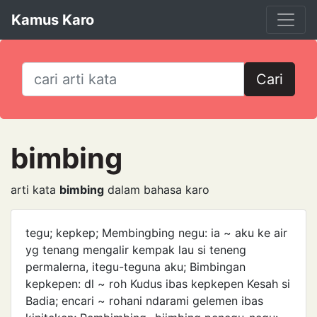
Kamus Karo
Cari
bimbing
arti kata
bimbing
dalam bahasa karo
tegu; kepkep; Membingbing negu: ia ~ aku ke air
yg tenang mengalir kempak lau si teneng
permalerna, itegu-teguna aku; Bimbingan
kepkepen: dl ~ roh Kudus ibas kepkepen Kesah si
Badia; encari ~ rohani ndarami gelemen ibas