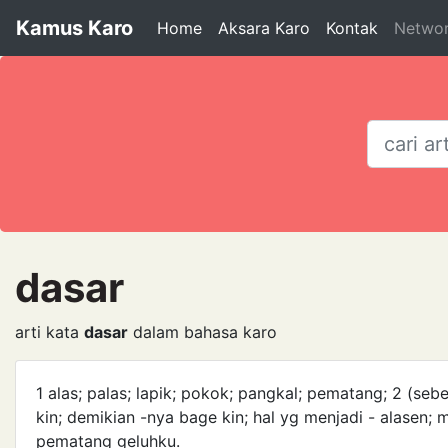
Kamus Karo
Home
Aksara Karo
Kontak
Netwo
dasar
arti kata
dasar
dalam bahasa karo
1 alas; palas; lapik; pokok; pangkal; pematang; 2 (sebela
kin; demikian -nya bage kin; hal yg menjadi - alasen; m
pematang geluhku.