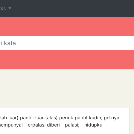
rks
h luar) pantil: ­luar (alas) periuk pantil kudin; pd ­nya
empunyai - erpalas; diberi - palasi; - hidupku