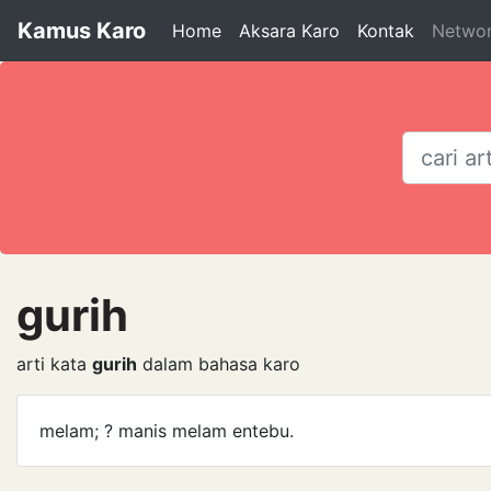
Kamus Karo
Home
Aksara Karo
Kontak
Netwo
gurih
arti kata
gurih
dalam bahasa karo
melam; ? manis melam entebu.