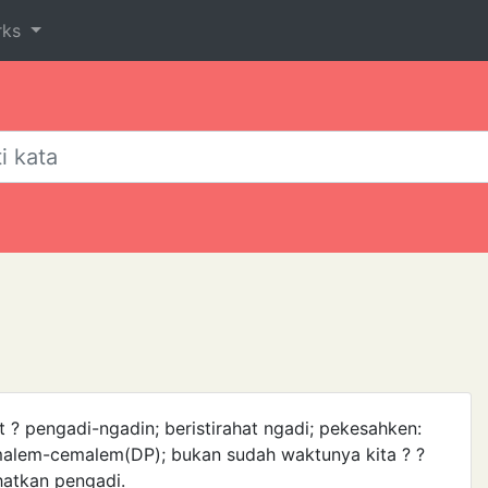
rks
t ? pengadi-ngadin; beristirahat ngadi; pekesahken:
cemalem-cemalem(DP); bukan sudah waktunya kita ? ?
hatkan pengadi.