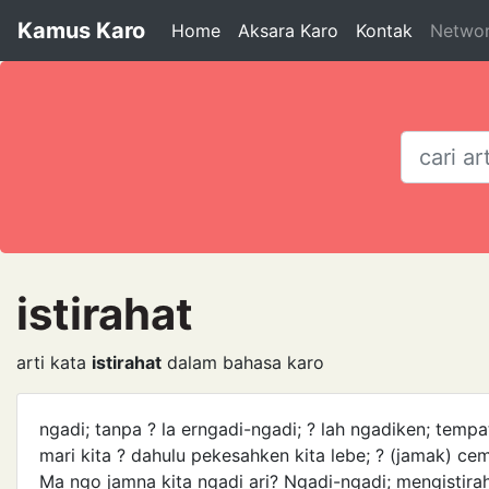
Kamus Karo
Home
Aksara Karo
Kontak
Netwo
istirahat
arti kata
istirahat
dalam bahasa karo
ngadi; tanpa ? la erngadi-ngadi; ? lah ngadiken; tempa
mari kita ? dahulu pekesahken kita lebe; ? (jamak) 
Ma ngo jamna kita ngadi ari? Ngadi-ngadi; mengistira