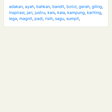
adakan
,
ayah
,
bahkan
,
bandit
,
botol
,
gerah
,
giling
,
inspirasi
,
jari
,
justru
,
kais
,
kala
,
kampung
,
keriting
,
lega
,
magnit
,
padi
,
risih
,
sagu
,
sumpit
,