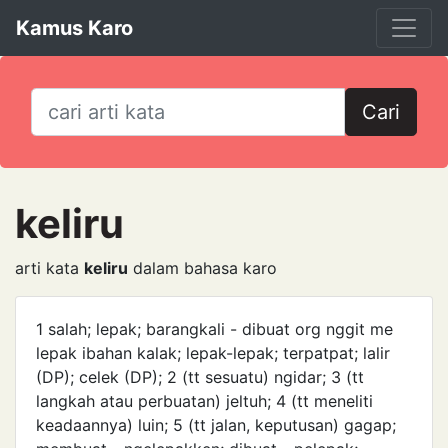
Kamus Karo
Cari
keliru
arti kata
keliru
dalam bahasa karo
1 salah; lepak; barangkali - dibuat org nggit me
lepak ibahan kalak; lepak-lepak; terpatpat; lalir
(DP); celek (DP); 2 (tt sesuatu) ngidar; 3 (tt
langkah atau per­buatan) jeltuh; 4 (tt meneliti
keadaannya) luin; 5 (tt jalan, keputusan) gagap;