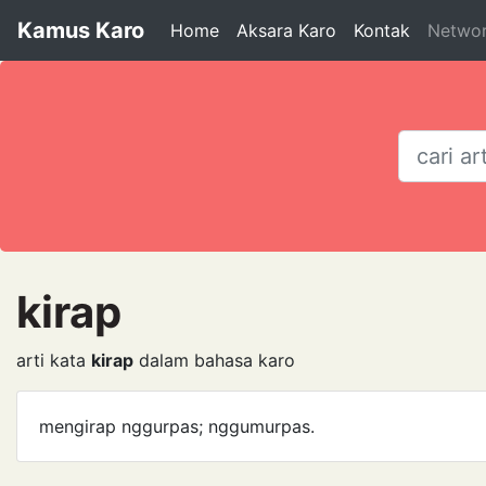
Kamus Karo
Home
Aksara Karo
Kontak
Netwo
kirap
arti kata
kirap
dalam bahasa karo
mengirap nggurpas; nggumurpas.