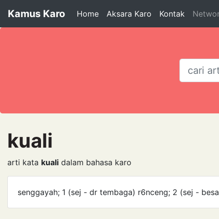
Kamus Karo
Home
Aksara Karo
Kontak
Netwo
kuali
arti kata
kuali
dalam bahasa karo
senggayah; 1 (sej - dr tembaga) r6nceng; 2 (sej - bes