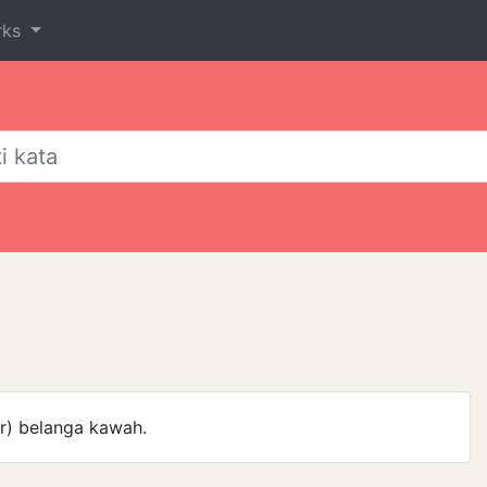
rks
ar) belanga kawah.