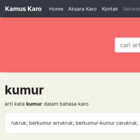
Kamus Karo
Home
Aksara Karo
Kontak
Netwo
kumur
arti kata
kumur
dalam bahasa karo
rukruk; berkumur errukruk; berkumur-kumur cerukruk; c