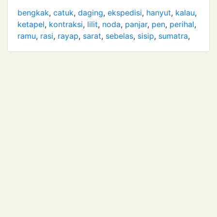
bengkak
,
catuk
,
daging
,
ekspedisi
,
hanyut
,
kalau
,
ketapel
,
kontraksi
,
lilit
,
noda
,
panjar
,
pen
,
perihal
,
ramu
,
rasi
,
rayap
,
sarat
,
sebelas
,
sisip
,
sumatra
,