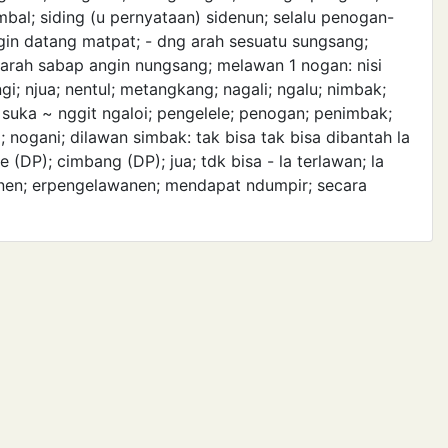
bal; siding (u pernyataan) sidenun; selalu penogan-
ngin datang matpat; - dng arah sesuatu sungsang;
n arah sabap angin nungsang; melawan 1 nogan: nisi
; njua; nentul; metangkang; nagali; ngalu; nimbak;
; suka ~ nggit ngaloi; pengelele; penogan; penim­bak;
 nogani; dilawan simbak: tak bisa tak bisa dibantah la
e (DP); cimbang (DP); jua; tdk bisa - la terlawan; la
wanen; erpe­ngelawanen; mendapat ndumpir; secara