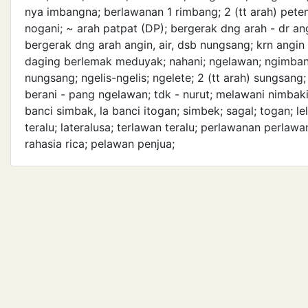
nya imbangna; berlawanan 1 rimbang; 2 (tt arah) petem
nogani; ~ arah patpat (DP); bergerak dng arah - dr a
bergerak dng arah angin, air, dsb nungsang; krn angi
daging berlemak meduyak; nahani; nge­lawan; ngimbangi
nungsang; ngelis-ngelis; ngelete; 2 (tt arah) sungsang
berani - pang ngelawan; tdk - nurut; melawani nimbaki;
banci simbak, la banci itogan; simbek; sagal; togan; lel
teralu; lateralusa; terlawan teralu; perlawanan perla
rahasia rica; pelawan penjua;