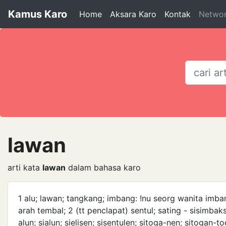
Kamus Karo
Home
Aksara Karo
Kontak
Netwo
lawan
arti kata
lawan
dalam bahasa karo
1 alu; lawan; tangkang; imbang: ­!nu seorg wanita imb
arah tembal; 2 (tt pen­clapat) sentul; sating - sisimb
alun; sialun; sielisen; sisentulen; sitoga-nen; sitogan-