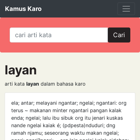
Kamus Karo
Cari
layan
arti kata
layan
dalam bahasa karo
ela; antar; melayani ngantar; ngelai; ngantari: org
terus ~ makanan minter ngantari pangan kalak
enda; ngelai; lalu ibu sibuk org itu jenari kuskas
nande ngelai kaiak é; (pdpesta)nduduri; ­dng
ramah njamu; seseorang waktu makan ngelai;