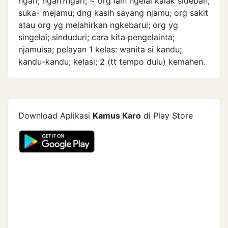
ngari; ngari?ngari; ~ org lain ngelai kalak sideban;
suka- mejamu; dng kasih sayang njamu; org sakit
atau org yg melahirkan ngkebarui; org yg
singelai; sinduduri; cara kita pengelainta;
njamuisa; pelayan 1 kelas: wanita si kandu;
kandu-kandu; kelasi; 2 (tt tempo dulu) kemahen.
Download Aplikasi
Kamus Karo
di Play Store