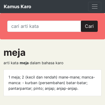
Kamus Karo
Cari
meja
arti kata
meja
dalam bahasa karo
1 meja; 2 (kecil dan rendah) mane-mane; manca-
manca: - kurban (persembahan) batar-batar;
pantar­pantar; pinto; anjap; anjap-anjap.