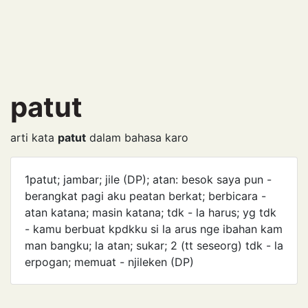
patut
arti kata
patut
dalam bahasa karo
1patut; jambar; jile (DP); atan: besok saya pun -
berangkat pagi aku peatan berkat; berbicara -
atan katana; masin katana; tdk - la harus; yg tdk
- kamu berbuat kpdkku si la arus nge ibahan kam
man bangku; la atan; sukar; 2 (tt seseorg) tdk - la
erpogan; memuat - njileken (DP)