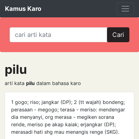
Kamus Karo
Cari
pilu
arti kata
pilu
dalam bahasa karo
1 gogo; riso; jangkar (DP); 2 (tt wajah) bondeng;
perasaan - megogo; terasa - meriso: mende­ngar
dia menyanyi, org merasa - megiken sorana
rende, meriso pe akap kaiak; erjangkar (DP);
merasa­di hati shg mau menangis renge (SKG).