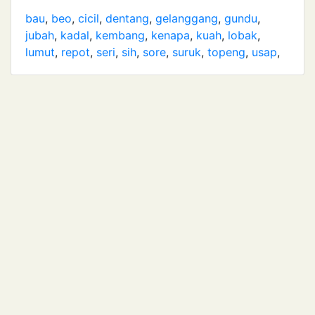
bau
,
beo
,
cicil
,
dentang
,
gelanggang
,
gundu
,
jubah
,
kadal
,
kembang
,
kenapa
,
kuah
,
lobak
,
lumut
,
repot
,
seri
,
sih
,
sore
,
suruk
,
topeng
,
usap
,