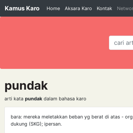
Kamus Karo
Home
Aksara Karo
Kontak
Netwo
pundak
arti kata
pundak
dalam bahasa karo
bara: mereka meletakkan beban yg berat di atas - or
dukung (SKG); ipersan.