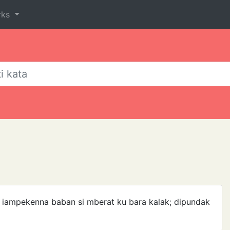
rks
g iampekenna baban si mberat ku bara kalak; dipundak