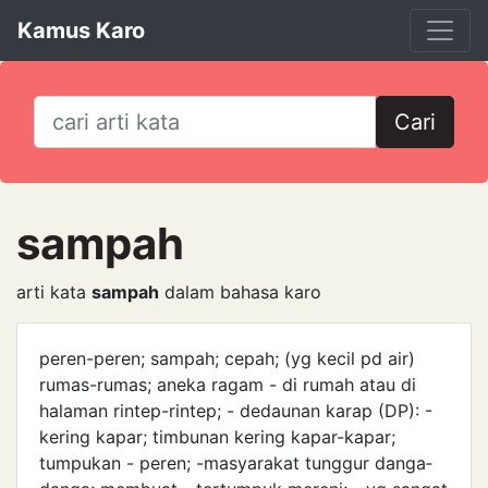
Kamus Karo
Cari
sampah
arti kata
sampah
dalam bahasa karo
peren-peren; sampah; cepah; (yg kecil pd air)
rumas-rumas; aneka ragam - di rumah atau di
halaman rintep-rintep; - dedaunan karap (DP): -
kering kapar; timbunan ­kering kapar-kapar;
tumpukan - peren; -masyarakat tunggur danga­