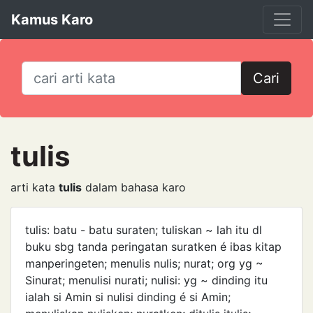
Kamus Karo
Cari
tulis
arti kata
tulis
dalam bahasa karo
tulis: batu - batu suraten; tuliskan ~ lah itu dl
buku sbg tanda peringatan suratken é ibas kitap
manperingeten; menulis nulis; nurat; org yg ~
Sinurat; menulisi nurati; nulisi: yg ~ dinding itu
ialah si Amin si nulisi dinding é si Amin;