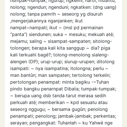
numpak-numpak; ngurup; ngkelini; naroi; mbantu;
nolong; ngendun; ngenduni; ngkatken: (dng uang)
nolong; tanpa pamrih ~ seseorg yg disuruh
,mengerjakannya nganjanken; ikut
nampat~nampati; ikut ~ (msl pd permainan
“panta”) siendunen; suka ~ mesuku; mekuah até;
mejamu; saling ~ sisampat-sampaten; sitolong-
tolongen; berapa kali kita sanggup ~ dia? piga
kali terkuahi bagé?; tolong-menolong sialeng-
alengen (DP); urup-urup; siurup-urupen; ditolong
isampati: ~ nya isampatina; itolongna; perlu ~
man bantûn; man sampaten; tertolong terkelin;
pertolongan penampat: minta bagiku -~Tuhan
pindo bangku penarnpat Dibata; tumpak-tumpak;
~ berupa uang dsb tanda tarut merasa sedih
perkuah até; memberikan ~ kpd sesuatu atau
seseorg nggugu; ~ bersama gugûn; penolong
penampati; penolong; jambak-jambak; perkentas;
serayan; pengangkat: Tuhanlah ~ ku Yahwé nge