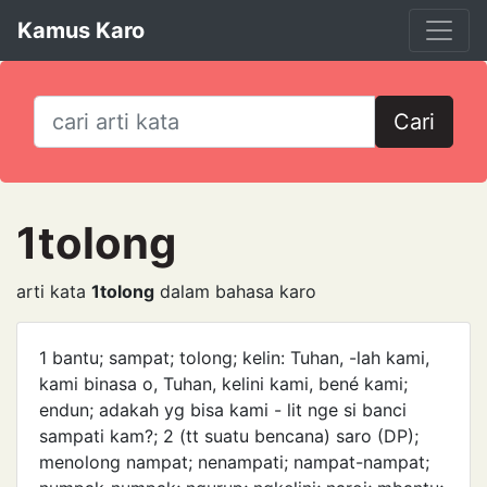
Kamus Karo
Cari
1tolong
arti kata
1tolong
dalam bahasa karo
1 bantu; sampat; tolong; kelin: Tuhan, -lah kami,
kami binasa o, Tuhan, kelini kami, bené kami;
endun; adakah yg bisa kami - lit nge si banci
sampati kam?; 2 (tt suatu bencana) saro (DP);
menolong nampat; nenampati; nampat-nampat;