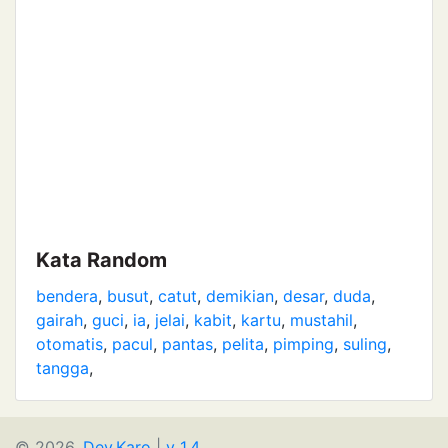
Kata Random
bendera
,
busut
,
catut
,
demikian
,
desar
,
duda
,
gairah
,
guci
,
ia
,
jelai
,
kabit
,
kartu
,
mustahil
,
otomatis
,
pacul
,
pantas
,
pelita
,
pimping
,
suling
,
tangga
,
© 2026.
Dev.Karo
|
v 1.4