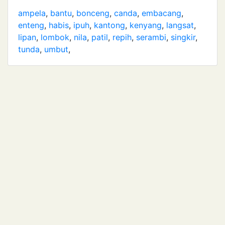
ampela
,
bantu
,
bonceng
,
canda
,
embacang
,
enteng
,
habis
,
ipuh
,
kantong
,
kenyang
,
langsat
,
lipan
,
lombok
,
nila
,
patil
,
repih
,
serambi
,
singkir
,
tunda
,
umbut
,