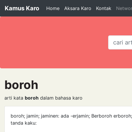
Kamus Karo
Home
Aksara Karo
Kontak
Netwo
boroh
arti kata
boroh
dalam bahasa karo
boroh; jamin; jaminen: ada -erjamin; Berboroh erbo
tanda kaku: