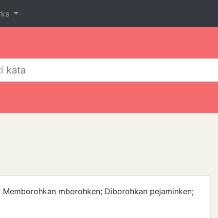
rks
roh; Memborohkan mborohken; Diborohkan pejaminken;