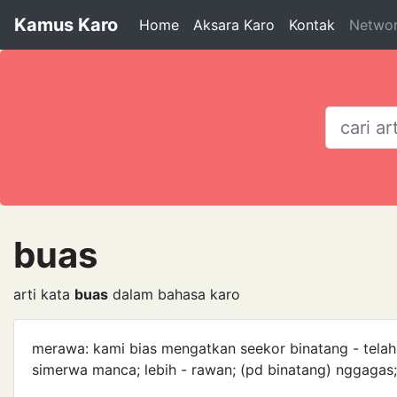
Kamus Karo
Home
Aksara Karo
Kontak
Netwo
buas
arti kata
buas
dalam bahasa karo
merawa: kami bias mengatkan seekor binatang - tela
simerwa manca; lebih - rawan; (pd binatang) nggagas;