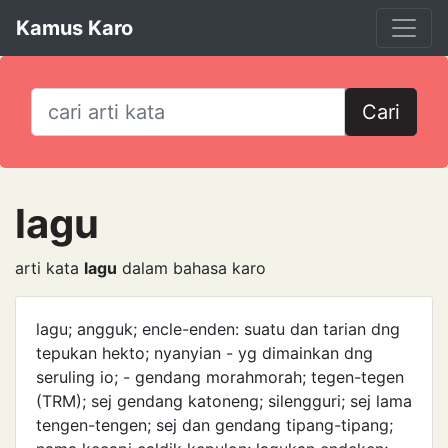
Kamus Karo
Cari
lagu
arti kata
lagu
dalam bahasa karo
lagu; angguk; encle-enden: suatu ­dan tarian dng
tepukan hekto; nyanyian - yg dimainkan dng
seruling io; - gendang morah­morah; tegen-tegen
(TRM); sej ­gendang katoneng; silengguri; sej ­lama
tengen-tengen; sej dan gendang tipang-tipang;