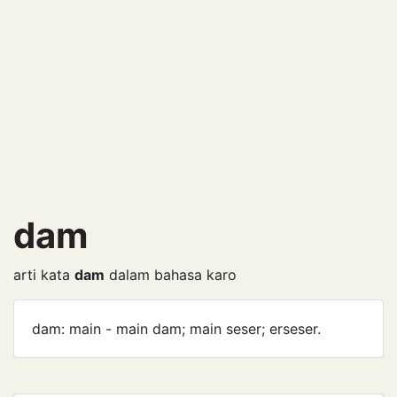
dam
arti kata
dam
dalam bahasa karo
dam: main - main dam; main seser; erseser.