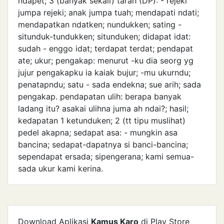
ndapet; 3 (banyak sekali) tarah (DP): - rejeki
jumpa rejeki; anak jumpa tuah; mendapati ndati;
mendapatkan ndatken; nundukken; sating -
situnduk-tundukken; situnduken; didapat idat:
sudah - enggo idat; terdapat terdat; pendapat
ate; ukur; pengakap: menurut -ku dia seorg yg
jujur pengakapku ia kaiak bujur; -mu ukurndu;
penatapndu; satu - sada endekna; sue arih; sada
pengakap. pendapatan ulih: berapa banyak
ladang itu? asakai ulihna juma ah ndai?; hasil;
kedapatan 1 ketunduken; 2 (tt tipu muslihat)
pedel akapna; sedapat asa: - mungkin asa
bancina; sedapat-dapatnya si banci-bancina;
sependapat ersada; sipengerana; kami semua-
sada ukur kami kerina.
Download Aplikasi
Kamus Karo
di Play Store