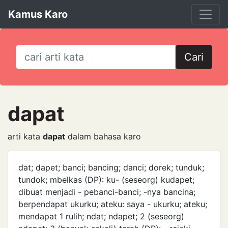
Kamus Karo
Cari
dapat
arti kata
dapat
dalam bahasa karo
dat; dapet; banci; bancing; danci; dorek; tunduk;
tundok; mbelkas (DP): ku- (seseorg) kudapet;
dibuat menjadi - pebanci-banci; -nya bancina;
berpendapat ukurku; ateku: saya - ukurku; ateku;
mendapat 1 rulih; ndat; ndapet; 2 (seseorg)