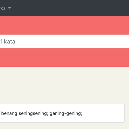
rks
l benang sening­sening; gening-gening;