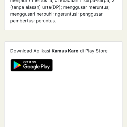
menjadi ? mertus ia; dl keadaan ? serpa-serpa; 2
(tanpa alasan) urta(DP); menggusar meruntus;
menggusari nerpuhi; ngeruntusi; penggusar
pembertus; peruntus.
Download Aplikasi
Kamus Karo
di Play Store