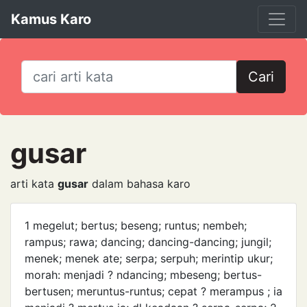
Kamus Karo
Cari
gusar
arti kata
gusar
dalam bahasa karo
1 megelut; bertus; beseng; runtus; nembeh;
rampus; rawa; dancing; dancing-dancing; jungil;
menek; menek ate; serpa; serpuh; merintip ukur;
morah: menjadi ? ndancing; mbeseng; bertus-
bertusen; meruntus-runtus; cepat ? merampus ; ia