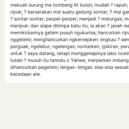
mekuah surung me tombeng Kt buluh; mudah ? rapuh; ?
ripuk; ? berserakan msl suatu gedung sontar; ? msl gara
? sontar-sontar; perper-perper; menjadi ? meturgas; 
meripuk: dan siapa ditimpa batu itu, ia akan ? janah is
memikirkannya getem pusuh ngukurisa; hancurkan rip
nggetemi; menghancurkan ngkernepken: engkau ? sem
perguak; ngelebur; ngelengas; nontarken; (pikiran, p
untuk ? saya datang, tetapi menggenapinya labo nced
tuhan ? musuh itu tanndu o Yahwe, merperken imbang 
dihancurkan pegetem; lengas- lengas: sisa-sisa sesuat
kecedaan ate.