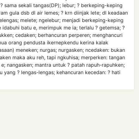
 sama sekali tangas(DP); lebur; ? berkeping-keping
m gula dsb dl air lemes; ? krn diinjak lete; dl keadaan
melengas; melete; ngelebur; menjadi berkeping-keping
e idabuhi batu e, merimpuk me ia; terlalu ? getemsa; ?
ukken; cedaken; berhancuran perperen; menghancuri
ua orang pendusta ikernepkendu kerina kalak
erasaan) meneken; nurgas; nurgasken; ncedaken: bukan
aken maka aku reh, tapi ngkuhisa; merperken: tangan
e; nangasken; mantra untuk ? patah rapuh-rapuhken;
u yang ? lengas-lengas; kehancuran kecedan: ? hati