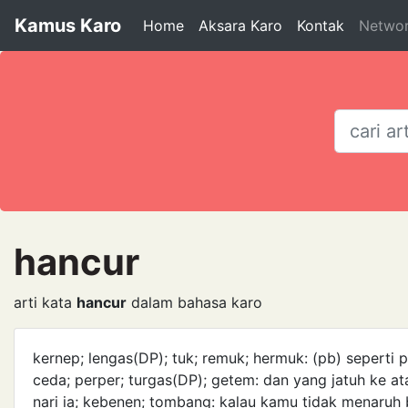
Kamus Karo
Home
Aksara Karo
Kontak
Netwo
hancur
arti kata
hancur
dalam bahasa karo
kernep; lengas(DP); tuk; remuk; hermuk: (pb) seperti
ceda; perper; turgas(DP); getem: dan yang jatuh ke at
nari ia; kebenen; tombang: kalau kamu tidak menaruh b