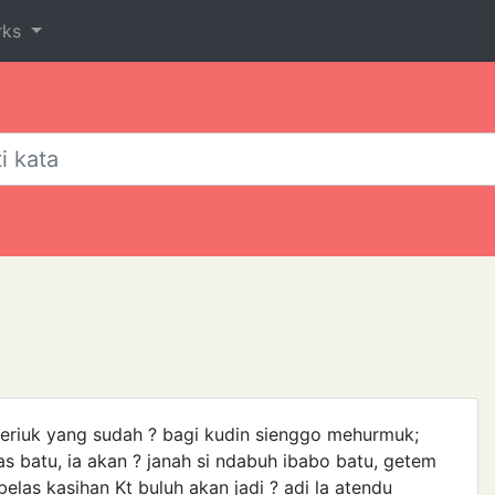
rks
 periuk yang sudah ? bagi kudin sienggo mehurmuk;
as batu, ia akan ? janah si ndabuh ibabo batu, getem
elas kasihan Kt buluh akan jadi ? adi la atendu