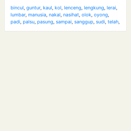
bincul
,
guntur
,
kaul
,
kol
,
lenceng
,
lengkung
,
lerai
,
lumbar
,
manusia
,
nakal
,
nasihat
,
olok
,
oyong
,
padi
,
palsu
,
pasung
,
sampai
,
sanggup
,
sudi
,
telah
,