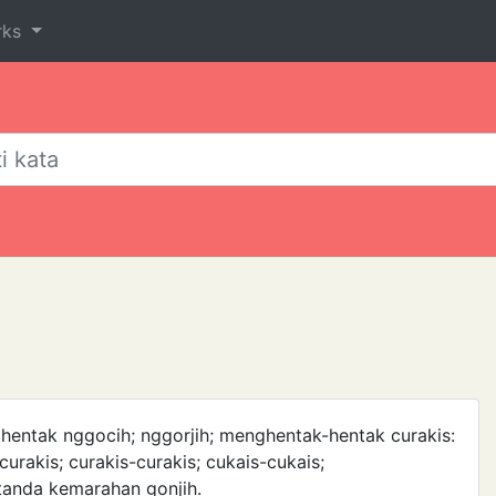
rks
ghentak nggocih; nggorjih; menghentak-hentak curakis:
urakis; curakis-curakis; cukais-cukais;
tanda kemarahan gonjih.