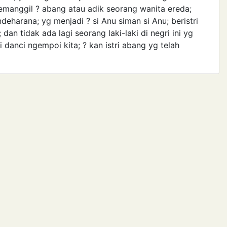
emanggil ? abang atau adik seorang wanita ereda;
deharana; yg menjadi ? si Anu siman si Anu; beristri
an tidak ada lagi seorang laki-laki di negri ini yg
si danci ngempoi kita; ? kan istri abang yg telah