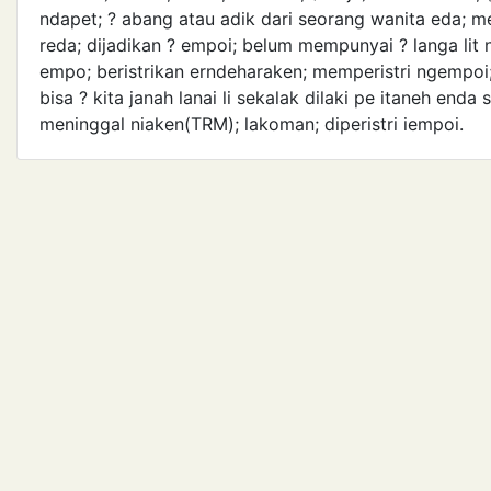
ndapet; ? abang atau adik dari seorang wanita eda; m
reda; dijadikan ? empoi; belum mempunyai ? langa lit n
empo; beristrikan erndeharaken; memperistri ngempoi; d
bisa ? kita janah lanai li sekalak dilaki pe itaneh enda 
meninggal niaken(TRM); lakoman; diperistri iempoi.