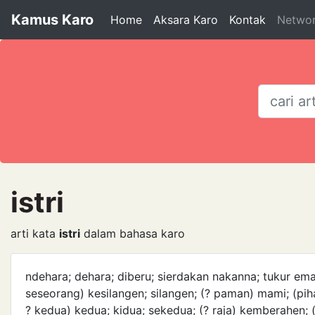
Kamus Karo
Home
Aksara Karo
Kontak
Netwo
istri
arti kata
istri
dalam bahasa karo
ndehara; dehara; diberu; sierdakan nakanna; tukur emas
seseorang) kesilangen; silangen; (? paman) mami; (piha
? kedua) kedua; kidua; sekedua; (? raja) kemberahen;