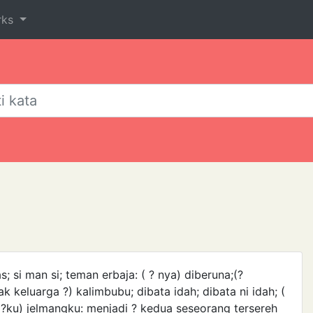
rks
; si man si; teman erbaja: ( ? nya) diberuna;(?
k keluarga ?) kalimbubu; dibata idah; dibata ni idah; (
 (?ku) jelmangku: menjadi ? kedua seseorang tersereh