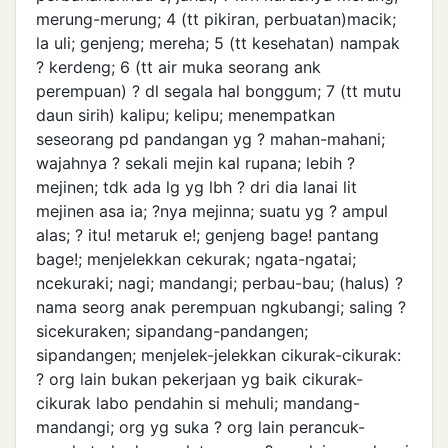
merung-merung; 4 (tt pikiran, perbuatan)macik;
la uli; genjeng; mereha; 5 (tt kesehatan) nampak
? kerdeng; 6 (tt air muka seorang ank
perempuan) ? dl segala hal bonggum; 7 (tt mutu
daun sirih) kalipu; kelipu; menempatkan
seseorang pd pandangan yg ? mahan-mahani;
wajahnya ? sekali mejin kal rupana; lebih ?
mejinen; tdk ada lg yg lbh ? dri dia lanai lit
mejinen asa ia; ?nya mejinna; suatu yg ? ampul
alas; ? itu! metaruk e!; genjeng bage! pantang
bage!; menjelekkan cekurak; ngata-ngatai;
ncekuraki; nagi; mandangi; perbau-bau; (halus) ?
nama seorg anak perempuan ngkubangi; saling ?
sicekuraken; sipandang-pandangen;
sipandangen; menjelek-jelekkan cikurak-cikurak:
? org lain bukan pekerjaan yg baik cikurak-
cikurak labo pendahin si mehuli; mandang-
mandangi; org yg suka ? org lain perancuk-