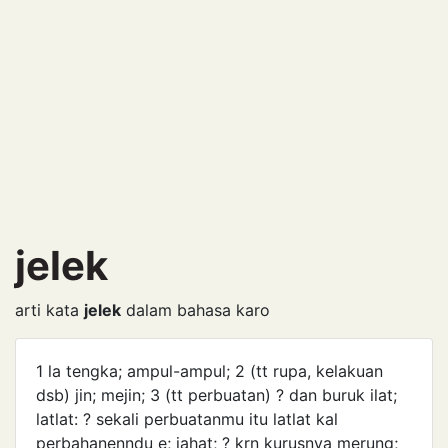
jelek
arti kata
jelek
dalam bahasa karo
1 la tengka; ampul-ampul; 2 (tt rupa, kelakuan
dsb) jin; mejin; 3 (tt perbuatan) ? dan buruk ilat;
latlat: ? sekali perbuatanmu itu latlat kal
perbahanenndu e; jahat; ? krn kurusnya merung;