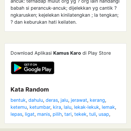
ancuk: terhadap mulut org yg ? org lain nandangi
babah si perancuk-ancuk; dijelekkan yg cantik ?
ngkarusken; kejelekan kinilatengkan ; la tengkan;
? dan keburukan hati keilaten.
Download Aplikasi
Kamus Karo
di Play Store
Kata Random
bentuk
,
dahulu
,
deras
,
jalu
,
jerawat
,
kerang
,
ketemu
,
ketumbar
,
kira
,
lalu
,
lekak-lekuk
,
lemak
,
lepas
,
ligat
,
manis
,
pilih
,
tari
,
tekek
,
tuli
,
usap
,