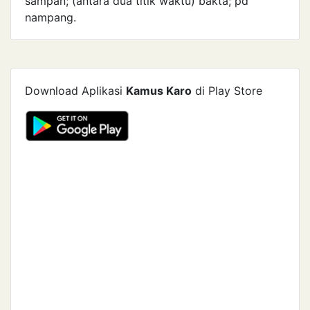
sampan; (antara dua titik waktu) bakta; pd `
nampang.
Download Aplikasi
Kamus Karo
di Play Store