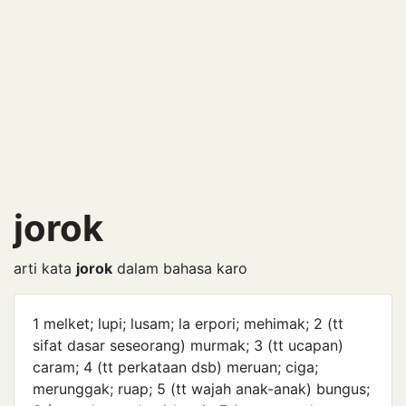
jorok
arti kata
jorok
dalam bahasa karo
1 melket; lupi; lusam; la erpori; mehimak; 2 (tt
sifat dasar seseorang) murmak; 3 (tt ucapan)
caram; 4 (tt perkataan dsb) meruan; ciga;
merunggak; ruap; 5 (tt wajah anak-anak) bungus;