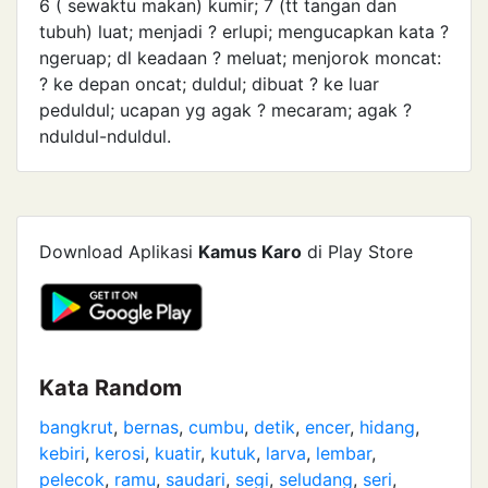
6 ( sewaktu makan) kumir; 7 (tt tangan dan
tubuh) luat; menjadi ? erlupi; mengucapkan kata ?
ngeruap; dl keadaan ? meluat; menjorok moncat:
? ke depan oncat; duldul; dibuat ? ke luar
peduldul; ucapan yg agak ? mecaram; agak ?
nduldul-nduldul.
Download Aplikasi
Kamus Karo
di Play Store
Kata Random
bangkrut
,
bernas
,
cumbu
,
detik
,
encer
,
hidang
,
kebiri
,
kerosi
,
kuatir
,
kutuk
,
larva
,
lembar
,
pelecok
,
ramu
,
saudari
,
segi
,
seludang
,
seri
,