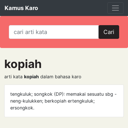
Kamus Karo
Cari
kopiah
arti kata
kopiah
dalam bahasa karo
tengkuluk; songkok (DP): me­makai sesuatu sbg -
neng-kulukken; berkopiah ertengkuluk;
ersongkok.