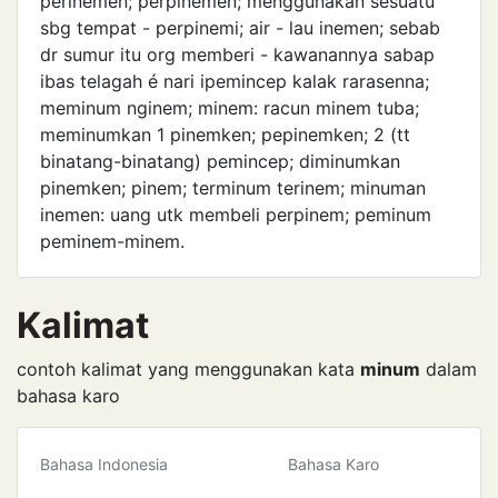
perinemen; perpinemen; menggunakan sesuatu
sbg tempat - perpinemi; air - lau inemen; sebab
dr sumur itu org memberi - kawanannya sabap
ibas telagah é nari ipemincep kalak rarasenna;
meminum nginem; minem: racun minem tuba;
meminumkan 1 pinemken; pepinem­ken; 2 (tt
binatang-binatang) pemincep; diminumkan
pinemken; pinem; terminum terinem; minuman
inemen: uang utk membeli perpinem; peminum
peminem-minem.
Kalimat
contoh kalimat yang menggunakan kata
minum
dalam
bahasa karo
Bahasa Indonesia
Bahasa Karo