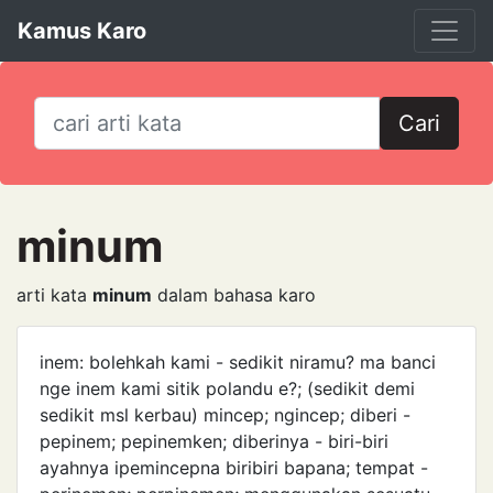
Kamus Karo
Cari
minum
arti kata
minum
dalam bahasa karo
inem: bolehkah kami - sedikit niramu? ma banci
nge inem kami sitik polandu e?; (sedikit demi
sedikit msl kerbau) mincep; ngincep; diberi -
pepinem; pepinemken; diberinya - biri-biri
ayahnya ipemincepna biri­biri bapana; tempat -