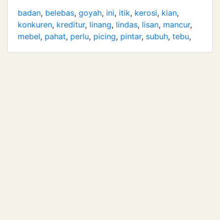
badan
,
belebas
,
goyah
,
ini
,
itik
,
kerosi
,
kian
,
konkuren
,
kreditur
,
linang
,
lindas
,
lisan
,
mancur
,
mebel
,
pahat
,
perlu
,
picing
,
pintar
,
subuh
,
tebu
,