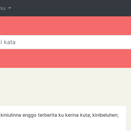
rks
 kiniulinna enggo terberita ku kerina kuta; kinibeluhen;