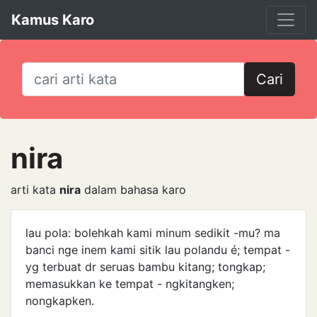
Kamus Karo
Cari
nira
arti kata
nira
dalam bahasa karo
lau pola: bolehkah kami minum sedikit -mu? ma
banci nge inem kami sitik lau polandu é; tempat -
yg terbuat dr seruas bambu kitang; tongkap;
memasukkan ke tempat - ngkitangken;
nongkapken.