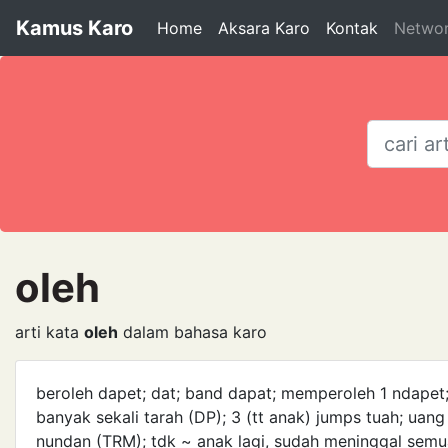
Kamus Karo
Home
Aksara Karo
Kontak
Netwo
oleh
arti kata
oleh
dalam bahasa karo
beroleh dapet; dat; band dapat; memperoleh 1 ndapet; n
banyak sekali tarah (DP); 3 (tt anak) jumps tuah; u
nundan (TRM); tdk ~ anak lagi, sudah meninggal semu