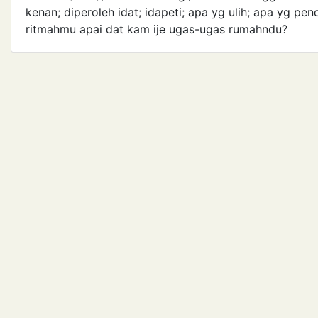
kenan; diperoleh idat; idapeti; apa yg ulih; apa yg pe
ritmahmu apai dat kam ije ugas-ugas rumahndu?