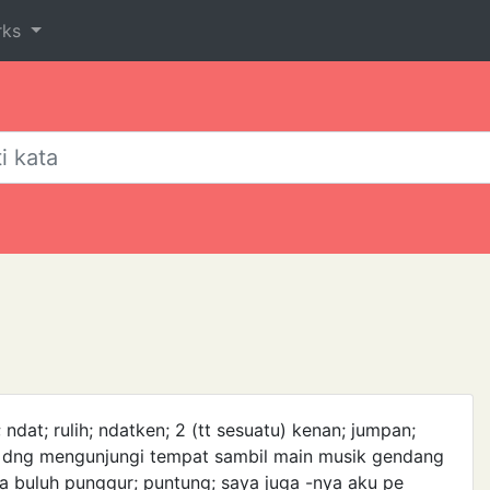
rks
dat; rulih; ndatken; 2 (tt sesuatu) kenan; jumpan;
ang dng mengunjungi tempat sambil main musik gendang
a buluh punggur; puntung; saya juga -nya aku pe