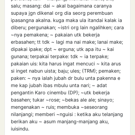
salu; masang: dai ~ akal bagaimana caranya
supaya jgn dikenal org dia seorg perembuan
ipasangna akalna. kuga maka ula itandai kalak ia
diberu; pergunakan; ~istri org lain ngalihken; cara
~nya pemakena; ~ pakaian utk bekerja
erbasahen; tt tdk ~ lagi ma nai make; lanai make;
dipakai ipake; dpt ~ erguna; utk apa itu ~ kai
gunana; terpakai terpake: tdk ~ ia terpake;
pakaian uis: kita harus ingat mencuci ~ kita arus
si inget nabun uista; baju; ules; (TRM); pemaken;
paken: ~ nya ialah jubah dr bulu unta pakenna e
me kap jubah ibas mbulu unta nari; ~ adat
pengantin Karo cinembu (DP); ~utk bekerja
basahen; tukar ~rose; ~bekas ale ale; sinayo;
mengenakan ~ ruis; membuka ~seseorang
nilanjangi; memberi ~nguisi : ketika aku telanjang
berikan aku ~ asum manjang-manjang aku,
iuisindu.