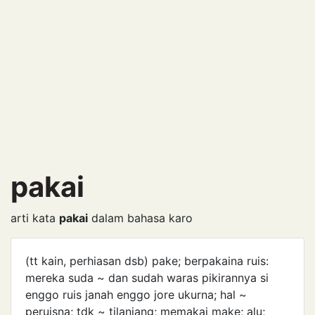
pakai
arti kata
pakai
dalam bahasa karo
(tt kain, perhiasan dsb) pake; berpakaina ruis:
mereka suda ~ dan sudah waras pikirannya si
enggo ruis janah enggo jore ukurna; hal ~
peruisna; tdk ~ tilanjang; memakai make; alu;