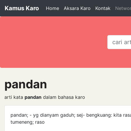
Kamus Karo
Home
Aksara Karo
Kontak
Netwo
pandan
arti kata
pandan
dalam bahasa karo
pandan; - yg dianyam gaduh; sej- bengkuang: kita ras
tumeneng; raso