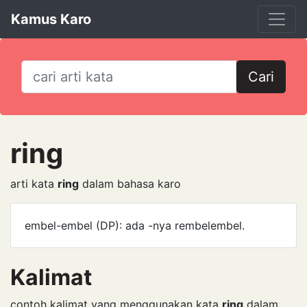
Kamus Karo
Cari
ring
arti kata
ring
dalam bahasa karo
embel-embel (DP): ada -nya rembel­embel.
Kalimat
contoh kalimat yang menggunakan kata
ring
dalam