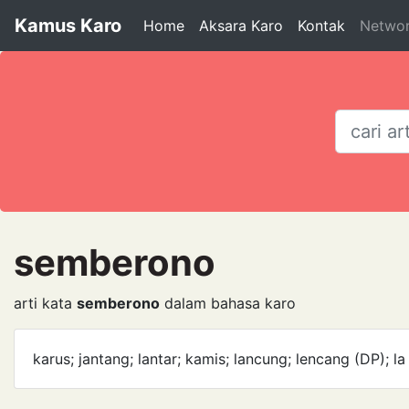
Kamus Karo
Home
Aksara Karo
Kontak
Netwo
semberono
arti kata
semberono
dalam bahasa karo
karus; jantang; lantar; kamis; lancung; lencang (DP); l