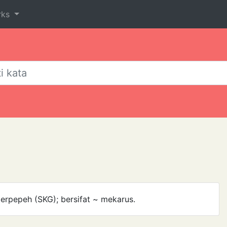
rks
a erpepeh (SKG); bersifat ~ mekarus.