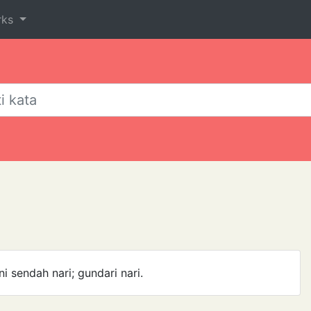
rks
ini sendah nari; gundari nari.