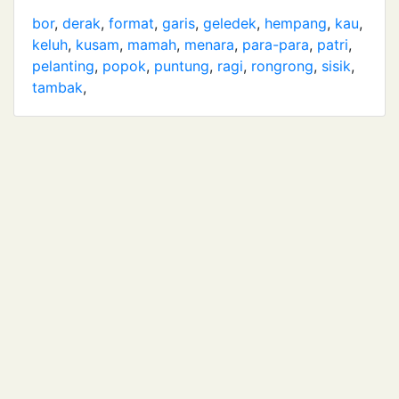
bor
,
derak
,
format
,
garis
,
geledek
,
hempang
,
kau
,
keluh
,
kusam
,
mamah
,
menara
,
para-para
,
patri
,
pelanting
,
popok
,
puntung
,
ragi
,
rongrong
,
sisik
,
tambak
,