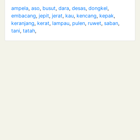
ampela
,
aso
,
busut
,
dara
,
desas
,
dongkel
,
embacang
,
jepit
,
jerat
,
kau
,
kencang
,
kepak
,
keranjang
,
kerat
,
lampau
,
pulen
,
ruwet
,
saban
,
tani
,
tatah
,