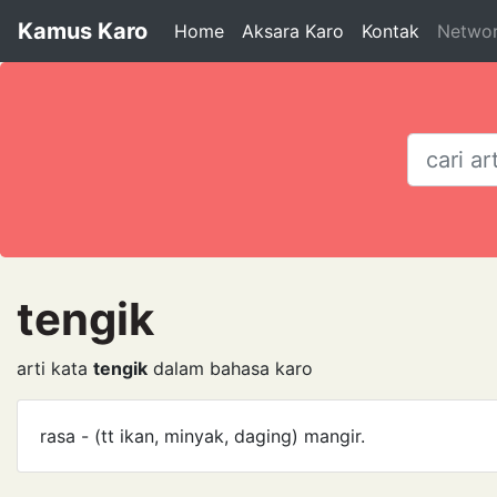
Kamus Karo
Home
Aksara Karo
Kontak
Netwo
tengik
arti kata
tengik
dalam bahasa karo
rasa - (tt ikan, minyak, daging) mangir.