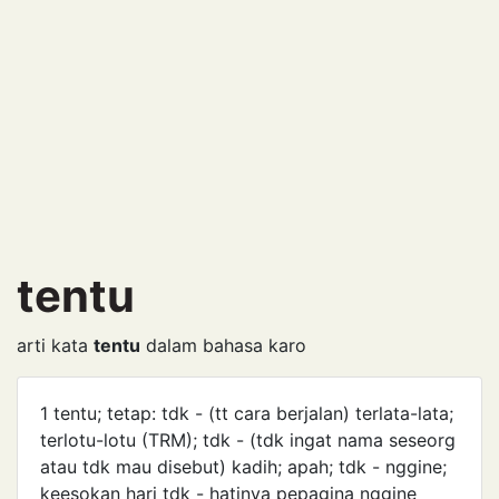
tentu
arti kata
tentu
dalam bahasa karo
1 tentu; tetap: tdk - (tt cara berjalan) terlata-lata;
terlotu-lotu (TRM); tdk - (tdk ingat nama seseorg
atau tdk mau disebut) kadih; apah; tdk - nggine;
keesokan hari tdk - hatinya pepagina nggine