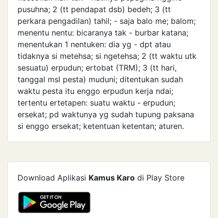
pusuhna; 2 (tt pendapat dsb) bedeh; 3 (tt
perkara pengadilan) tahil; - saja balo me; balom;
menentu nentu: bicaranya tak - burbar katana;
menentukan 1 nentuken: dia yg - dpt atau
tidaknya si metehsa; si ngetehsa; 2 (tt waktu utk
sesuatu) erpudun; ertobat (TRM); 3 (tt hari,
tanggal msl pesta) muduni; ditentukan sudah
waktu pesta itu enggo erpudun kerja ndai;
tertentu ertetapen: suatu waktu - erpudun;
ersekat; pd waktunya yg sudah tupung paksana
si enggo ersekat; ketentuan ketentan; aturen.
Download Aplikasi
Kamus Karo
di Play Store