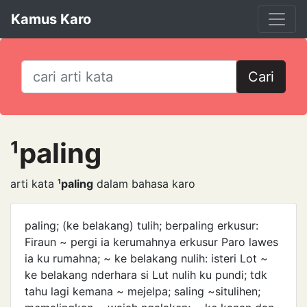
Kamus Karo
Cari
¹paling
arti kata
¹paling
dalam bahasa karo
paling; (ke belakang) tulih; berpaling erkusur:
Firaun ~ pergi ia kerumahnya erkusur Paro lawes
ia ku rumahna; ~ ke belakang nulih: isteri Lot ~
ke belakang nderhara si Lut nulih ku pundi; tdk
tahu lagi kemana ~ mejelpa; saling ~situlihen;