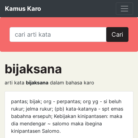
Kamus Karo
Cari
bijaksana
arti kata
bijaksana
dalam bahasa karo
pantas; bijak; org - perpantas; org yg - si beluh
rukur; jelma rukur; (pb) kata-katanya - spt emas
babahna ersepuh; Kebijakan kinipantasen: maka
dia mendengar ~ salomo maka ibegina
kinipantasen Salomo.