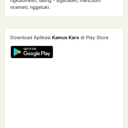
ngkulbihken; saling - sigetuken; mencubiti
ncemeti; nggetuki.
Download Aplikasi
Kamus Karo
di Play Store