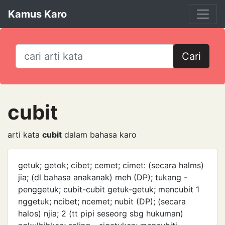
Kamus Karo
Cari
cubit
arti kata
cubit
dalam bahasa karo
getuk; getok; cibet; cemet; cimet: (secara halms)
jia; (dl bahasa anak­anak) meh (DP); tukang -
penggetuk; cubit-cubit getuk-getuk; mencubit 1
nggetuk; ncibet; ncemet; nubit (DP); (secara
halos) njia; 2 (tt pipi seseorg sbg hukuman)