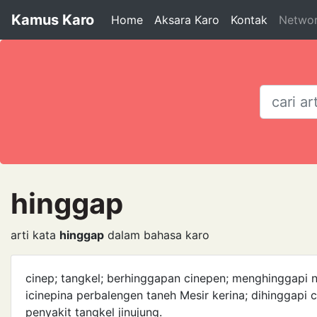
Kamus Karo
Home
Aksara Karo
Kontak
Netwo
hinggap
arti kata
hinggap
dalam bahasa karo
cinep; tangkel; berhinggapan cinepen; menghinggapi n
icinepina perbalengen taneh Mesir kerina; dihinggapi c
penyakit tangkel jinujung.