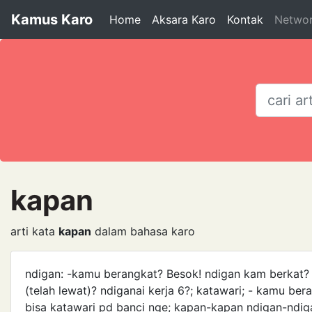
Kamus Karo
Home
Aksara Karo
Kontak
Netwo
kapan
arti kata
kapan
dalam bahasa karo
ndigan: -kamu berangkat? Besok! ndigan kam berkat? Pa
(telah lewat)? ndiganai kerja 6?; katawari; - kamu ber
bisa katawari pd banci nge; kapan-kapan ndigan-ndig