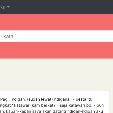
rks
gi!; ndigan; (sudah lewat) ndiganai; - pesta itu
angkat? katawari kam berkat? - saja katawari pd; - pun
an: ka­pan-kapan saya akan datang ndigan-ndigan aku