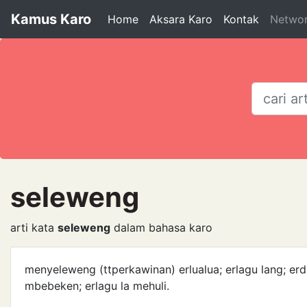
Kamus Karo
Home
Aksara Karo
Kontak
Netwo
seleweng
arti kata
seleweng
dalam bahasa karo
menyeleweng (ttperkawinan) erlua­lua; erlagu lang; erd
mbebeken; erlagu la mehuli.